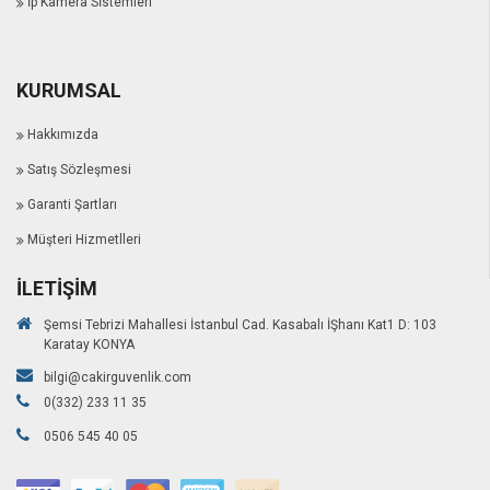
İp Kamera Sİstemleri
KURUMSAL
Hakkımızda
Satış Sözleşmesi
Garanti Şartları
Müşteri Hizmetlleri
İLETIŞIM
Şemsi Tebrizi Mahallesi İstanbul Cad. Kasabalı İŞhanı Kat1 D: 103
Karatay KONYA
bilgi@cakirguvenlik.com
0(332) 233 11 35
0506 545 40 05