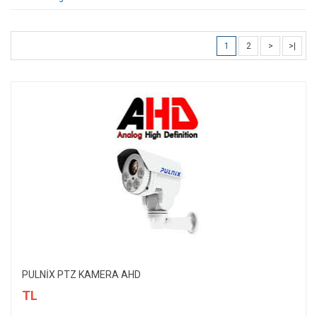
1
2
>
>|
PULNİX PTZ KAMERA AHD
TL