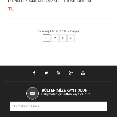
PULNİX PLX-5440AHD 2MP SPEED DOME KAMERA
TL
Showing 1 to 9 of 10 (2 Pages)
1
2
>
>|
BÜLTENIMIZE KAYIT OLUN
Gelişmeler için lütfen kayıt olunuz.